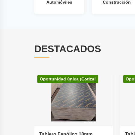
Automóviles
Construcción
DESTACADOS
Cocina y Baño
Decoración e
Iluminación
Oportunidad única ¡Cotiza!
Opor
Tablero Fenólico 18mm
Tab