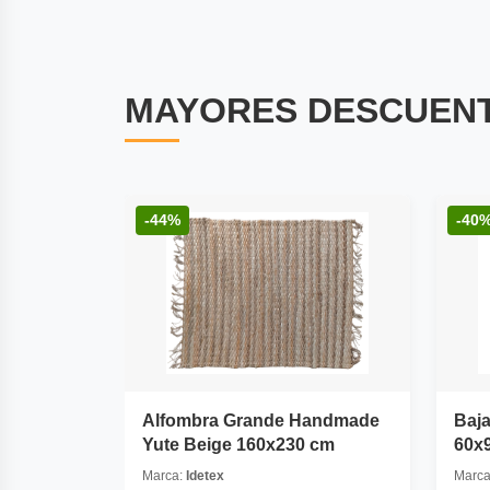
MAYORES DESCUEN
-44%
-40
Alfombra Grande Handmade
Baj
Yute Beige 160x230 cm
60x
Marca:
Idetex
Marc