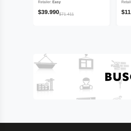
Retailer:
Easy
Retail
$39.990
$11
$71.411