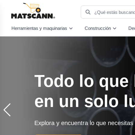
Herramientas y maquinarias
Construcción
Dec
Cotiza con
nosotros, op
tus proyect
Cotiza materiales de construcción con