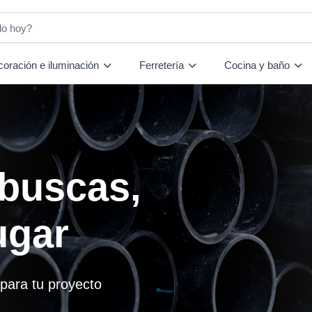
oración e iluminación
Ferretería
Cocina y baño
timiza
os
 precios actualizados,