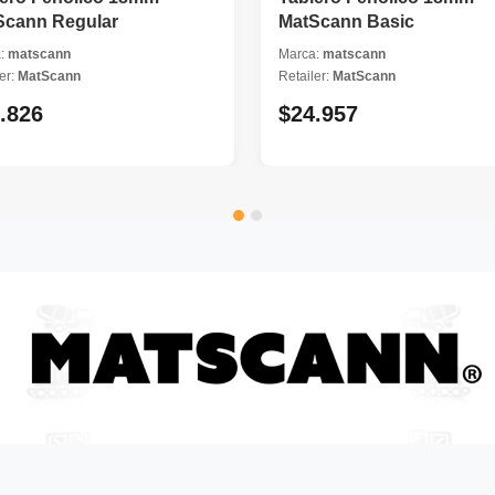
Scann Regular
MatScann Basic
a:
matscann
Marca:
matscann
er:
MatScann
Retailer:
MatScann
.826
$24.957