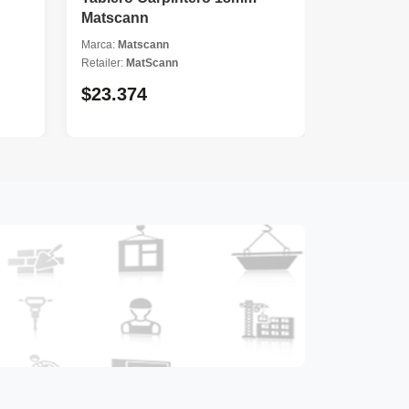
Matscann
Marca:
Matscann
Retailer:
MatScann
$23.374