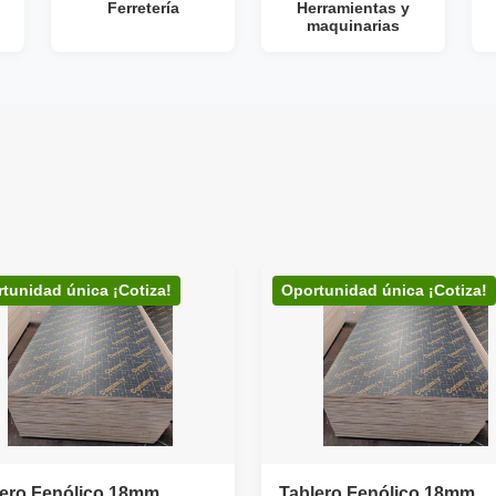
Ferretería
Herramientas y
maquinarias
Dormitorio
Muebles y
organización
tunidad única ¡Cotiza!
Oportunidad única ¡Cotiza!
lero Fenólico 18mm
Tablero Fenólico 18mm