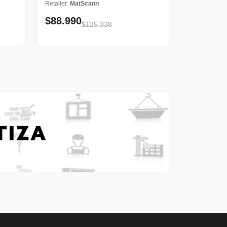
Retailer:
MatScann
$88.990
$125.338